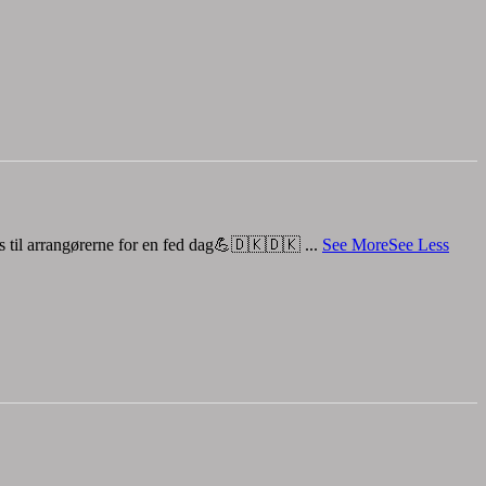
os til arrangørerne for en fed dag💪🇩🇰🇩🇰
...
See More
See Less