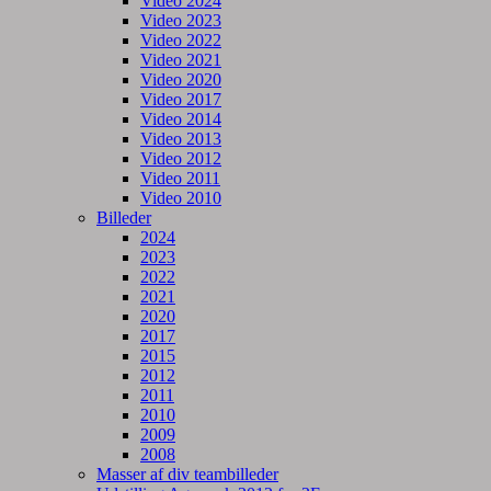
Video 2024
Video 2023
Video 2022
Video 2021
Video 2020
Video 2017
Video 2014
Video 2013
Video 2012
Video 2011
Video 2010
Billeder
2024
2023
2022
2021
2020
2017
2015
2012
2011
2010
2009
2008
Masser af div teambilleder