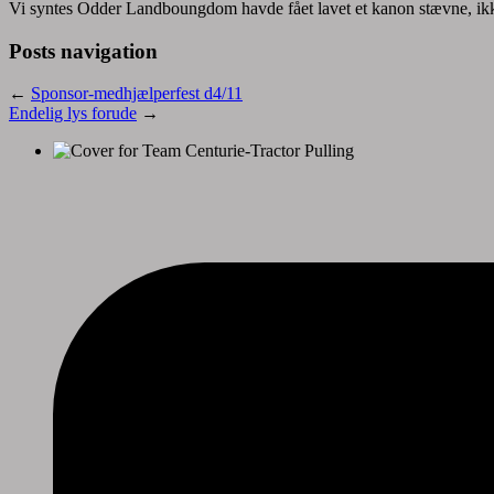
Vi syntes Odder Landboungdom havde fået lavet et kanon stævne, ikke
Posts navigation
←
Sponsor-medhjælperfest d4/11
Endelig lys forude
→