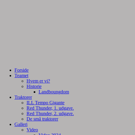
Tractorpulling, Tractortræk
Team Centurie
Forside
Teamet
Hvem er vi?
Historie
Landboungdom
Traktorer
ILL Tempo Gigante
Red Thunder, 1. udgave.
Red Thunder, 2. udgave.
De små traktorer
Galleri
Video