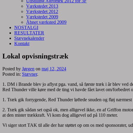
Udstilling Agromek 2012 for 3F
Værkstedet 2013
Værkstedet 2012
Værkstedet 2009
Åbnet værksted 2009
NOSTALGI
RESULTATER
Stævnekalender
Kontakt
Lokal opvisningstræk
Posted by
Jørgen
on
maj 12, 2024
Posted in:
Stævner
.
1. DM i Brande blev jo aflyst pga. vand, så første træk i år blev ved 
Red Thunder ville køre med de ting vi havde fået lavet om/forbedret o
1. Træk gik forrygende, Red Thunder løftede snuden og fløj nærmest 
2. Træk gik sådan set også ok, men alligevel ikke, en af Griffon moto
at den mister trækkraft. Vi kom dog alligevel ud på 110 meter.
Vi siger stort TAK til alle der har støttet op om os med sponsorater, ud