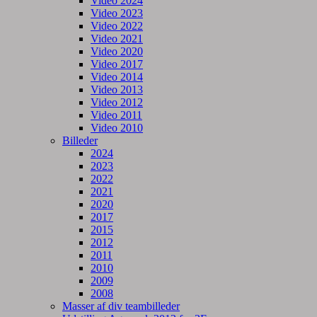
Video 2024
Video 2023
Video 2022
Video 2021
Video 2020
Video 2017
Video 2014
Video 2013
Video 2012
Video 2011
Video 2010
Billeder
2024
2023
2022
2021
2020
2017
2015
2012
2011
2010
2009
2008
Masser af div teambilleder