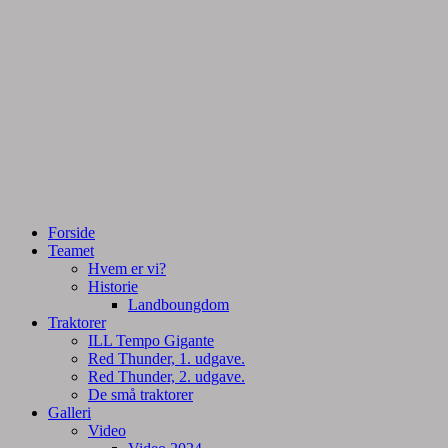
Tractorpulling, Tractortræk
Team Centurie
Forside
Teamet
Hvem er vi?
Historie
Landboungdom
Traktorer
ILL Tempo Gigante
Red Thunder, 1. udgave.
Red Thunder, 2. udgave.
De små traktorer
Galleri
Video