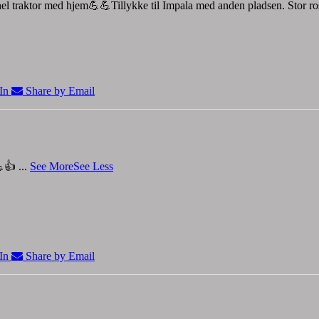
 hel traktor med hjem💪💪
Tillykke til Impala med anden pladsen.
Stor r
In
Share by Email
💪👍
...
See More
See Less
In
Share by Email