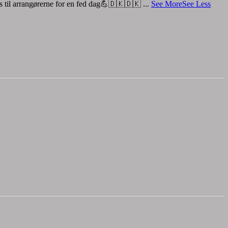
os til arrangørerne for en fed dag💪🇩🇰🇩🇰
...
See More
See Less