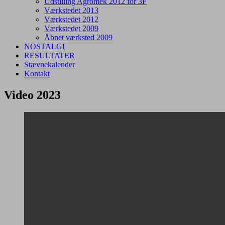
Udstilling Agromek 2012 for 3F
Værkstedet 2013
Værkstedet 2012
Værkstedet 2009
Åbnet værksted 2009
NOSTALGI
RESULTATER
Stævnekalender
Kontakt
Video 2023