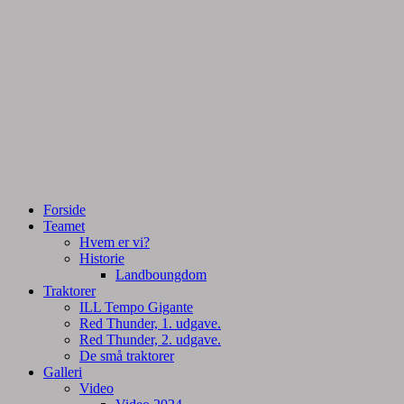
Tractorpulling, Tractortræk
Team Centurie
Forside
Teamet
Hvem er vi?
Historie
Landboungdom
Traktorer
ILL Tempo Gigante
Red Thunder, 1. udgave.
Red Thunder, 2. udgave.
De små traktorer
Galleri
Video