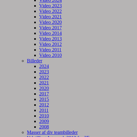
Video 2024
Video 2023
Video 2022
Video 2021
Video 2020
Video 2017
Video 2014
Video 2013
Video 2012
Video 2011
Video 2010
Billeder
2024
2023
2022
2021
2020
2017
2015
2012
2011
2010
2009
2008
Masser af div teambilleder