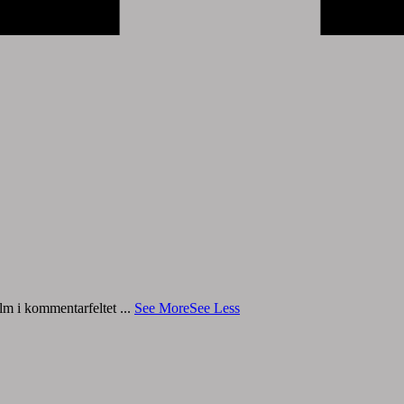
film i kommentarfeltet
...
See More
See Less