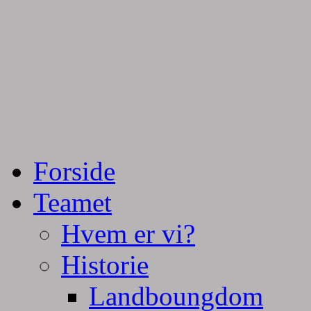
Tractorpulling, Tractortræk
Team Centurie
Forside
Teamet
Hvem er vi?
Historie
Landboungdom