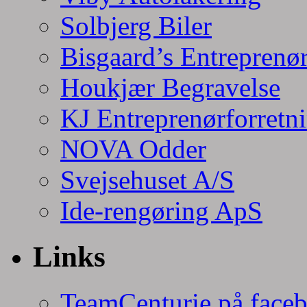
Solbjerg Biler
Bisgaard’s Entreprenø
Houkjær Begravelse
KJ Entreprenørforretn
NOVA Odder
Svejsehuset A/S
Ide-rengøring ApS
Links
TeamCenturie på face