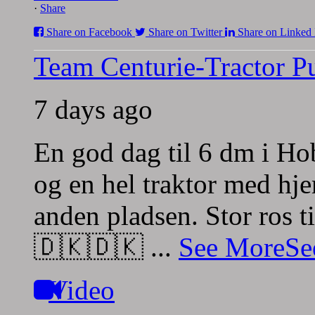
·
Share
Share on Facebook
Share on Twitter
Share on Linked 
Team Centurie-Tractor Pu
7 days ago
En god dag til 6 dm i Hob
og en hel traktor med h
anden pladsen.
Stor ros t
🇩🇰🇩🇰
...
See More
Se
Video