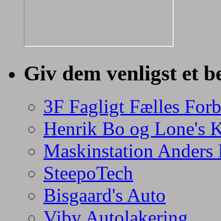
Giv dem venligst et b
3F Fagligt Fælles For
Henrik Bo og Lone's 
Maskinstation Anders
SteepoTech
Bisgaard's Auto
Viby Autolakering