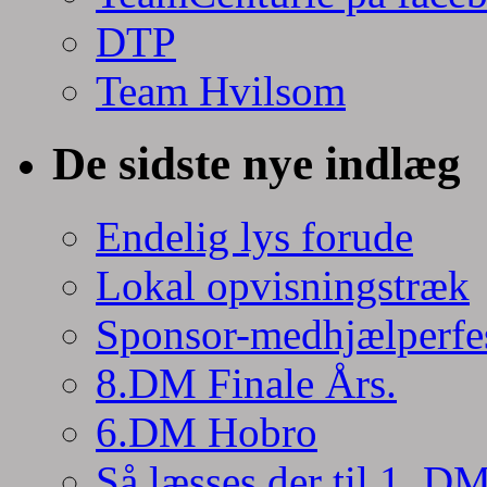
DTP
Team Hvilsom
De sidste nye indlæg
Endelig lys forude
Lokal opvisningstræk
Sponsor-medhjælperfe
8.DM Finale Års.
6.DM Hobro
Så læsses der til 1. D