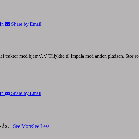
In
Share by Email
 hel traktor med hjem💪💪
Tillykke til Impala med anden pladsen.
Stor r
In
Share by Email
💪👍
...
See More
See Less