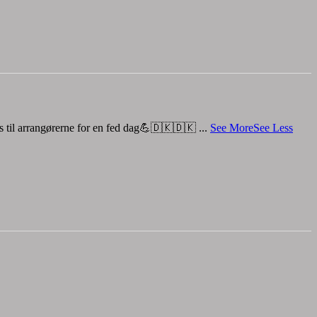
os til arrangørerne for en fed dag💪🇩🇰🇩🇰
...
See More
See Less