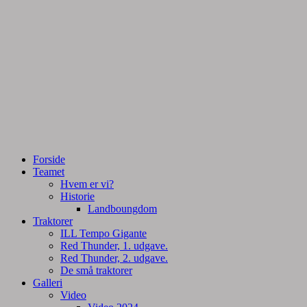
Tractorpulling, Tractortræk
Team Centurie
Forside
Teamet
Hvem er vi?
Historie
Landboungdom
Traktorer
ILL Tempo Gigante
Red Thunder, 1. udgave.
Red Thunder, 2. udgave.
De små traktorer
Galleri
Video