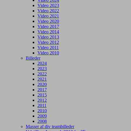
Video 2024
Video 2023
Video 2022
Video 2021
Video 2020
Video 2017
Video 2014
Video 2013
Video 2012
Video 2011
Video 2010
Billeder
2024
2023
2022
2021
2020
2017
2015
2012
2011
2010
2009
2008
Masser af div teambilleder