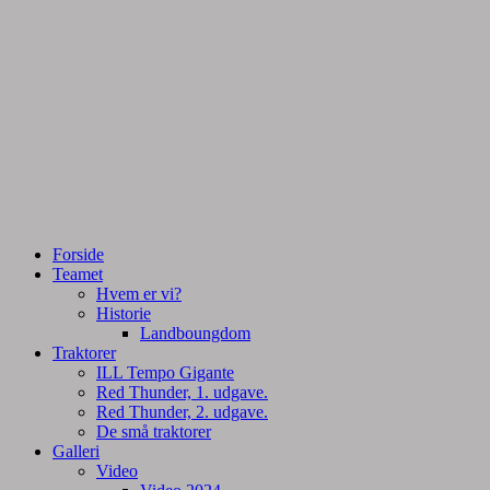
Tractorpulling, Tractortræk
Team Centurie
Forside
Teamet
Hvem er vi?
Historie
Landboungdom
Traktorer
ILL Tempo Gigante
Red Thunder, 1. udgave.
Red Thunder, 2. udgave.
De små traktorer
Galleri
Video