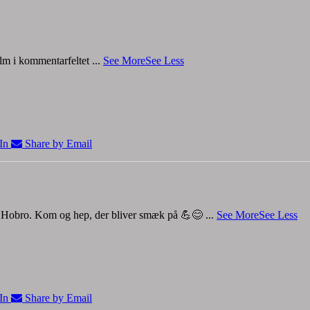
film i kommentarfeltet
...
See More
See Less
In
Share by Email
 i Hobro. Kom og hep, der bliver smæk på 💪😊
...
See More
See Less
In
Share by Email