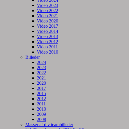
Video 2024
Video 2023
Video 2022
Video 2021
Video 2020
Video 2017
Video 2014
Video 2013
Video 2012
Video 2011
Video 2010
Billeder
2024
2023
2022
2021
2020
2017
2015
2012
2011
2010
2009
2008
Masser af div teambilleder