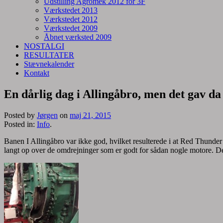
Udstilling Agromek 2012 for 3F
Værkstedet 2013
Værkstedet 2012
Værkstedet 2009
Åbnet værksted 2009
NOSTALGI
RESULTATER
Stævnekalender
Kontakt
En dårlig dag i Allingåbro, men det gav da 
Posted by
Jørgen
on
maj 21, 2015
Posted in:
Info
.
Banen I Allingåbro var ikke god, hvilket resulterede i at Red Thund
langt op over de omdrejninger som er godt for sådan nogle motore. Det