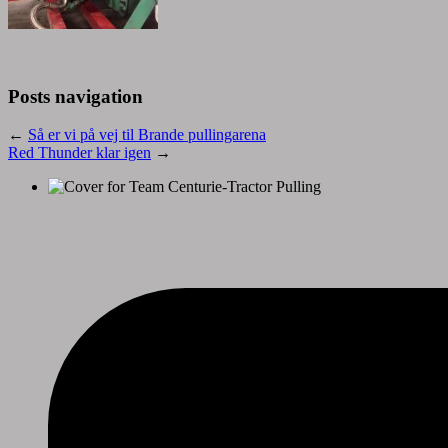
Posts navigation
←
Så er vi på vej til Brande pullingarena
Red Thunder klar igen
→