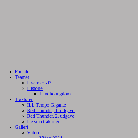
Tractorpulling, Tractortræk
Team Centurie
Forside
Teamet
Hvem er vi?
Historie
Landboungdom
Traktorer
ILL Tempo Gigante
Red Thunder, 1. udgave.
Red Thunder, 2. udgave.
De små traktorer
Galleri
Video