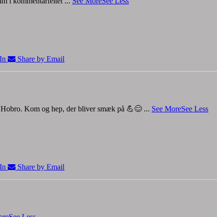
film i kommentarfeltet
...
See More
See Less
In
Share by Email
 i Hobro. Kom og hep, der bliver smæk på 💪😊
...
See More
See Less
In
Share by Email
ore
See Less