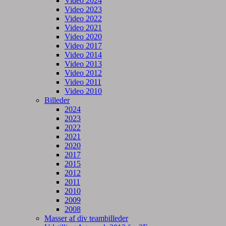
Video 2024
Video 2023
Video 2022
Video 2021
Video 2020
Video 2017
Video 2014
Video 2013
Video 2012
Video 2011
Video 2010
Billeder
2024
2023
2022
2021
2020
2017
2015
2012
2011
2010
2009
2008
Masser af div teambilleder