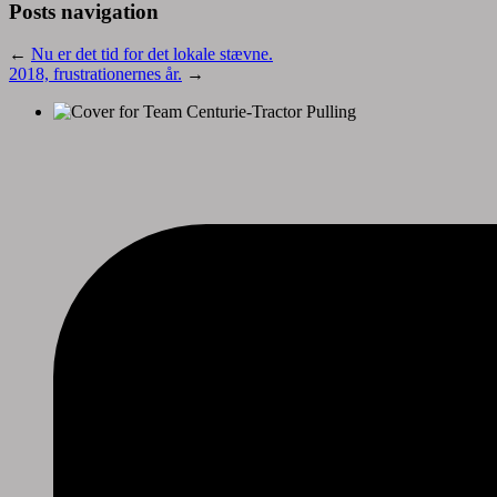
Posts navigation
←
Nu er det tid for det lokale stævne.
2018, frustrationernes år.
→