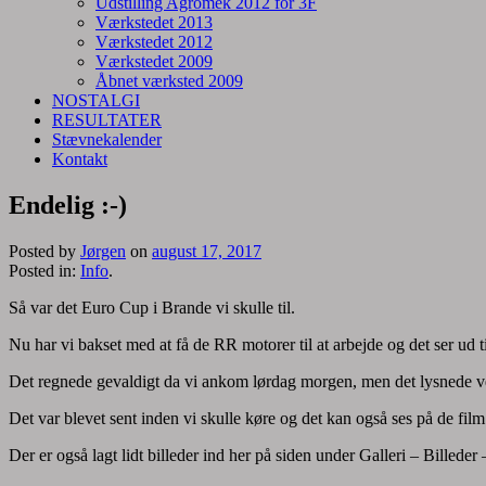
Udstilling Agromek 2012 for 3F
Værkstedet 2013
Værkstedet 2012
Værkstedet 2009
Åbnet værksted 2009
NOSTALGI
RESULTATER
Stævnekalender
Kontakt
Endelig :-)
Posted by
Jørgen
on
august 17, 2017
Posted in:
Info
.
Så var det Euro Cup i Brande vi skulle til.
Nu har vi bakset med at få de RR motorer til at arbejde og det ser ud til a
Det regnede gevaldigt da vi ankom lørdag morgen, men det lysnede ved
Det var blevet sent inden vi skulle køre og det kan også ses på de film
Der er også lagt lidt billeder ind her på siden under Galleri – Billeder