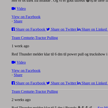
Her er os træk fra Brande . Og vi er godt tilfreds 😀💪se flere 
Video
View on Facebook
·
Share
Share on Facebook
Share on Twitter
Share on Linked 
Team Centurie-Tractor Pulling
1 week ago
Red Thunder melder klar til 6 dm til power pull og truckshow
Video
View on Facebook
·
Share
Share on Facebook
Share on Twitter
Share on Linked 
Team Centurie-Tractor Pulling
2 weeks ago
Red Thunder melder klar til 5 dm i Brande 🤞💪💪🤙
...
See M