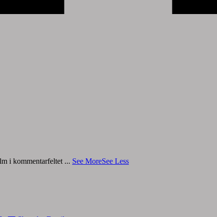
film i kommentarfeltet
...
See More
See Less