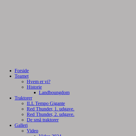
Tractorpulling, Tractortræk
Team Centurie
Forside
Teamet
Hvem er vi?
Historie
Landboungdom
Traktorer
ILL Tempo Gigante
Red Thunder, 1. udgave.
Red Thunder, 2. udgave.
De små traktorer
Galleri
Video