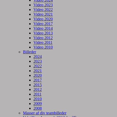
Video 2024
Video 2023
Video 2022
Video 2021
Video 2020
Video 2017
Video 2014
Video 2013
Video 2012
Video 2011
Video 2010
Billeder
2024
2023
2022
2021
2020
2017
2015
2012
2011
2010
2009
2008
Masser af div teambilleder