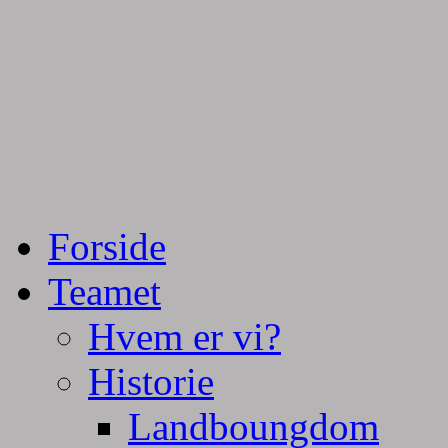
Tractorpulling, Tractortræk
Team Centurie
Forside
Teamet
Hvem er vi?
Historie
Landboungdom