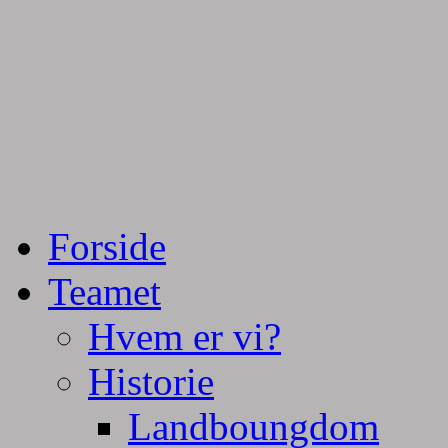
Tractorpulling, Tractortræk
Team Centurie
Forside
Teamet
Hvem er vi?
Historie
Landboungdom