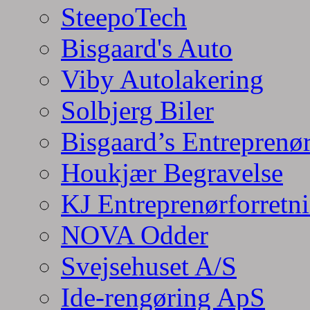
SteepoTech
Bisgaard's Auto
Viby Autolakering
Solbjerg Biler
Bisgaard’s Entreprenø
Houkjær Begravelse
KJ Entreprenørforretn
NOVA Odder
Svejsehuset A/S
Ide-rengøring ApS