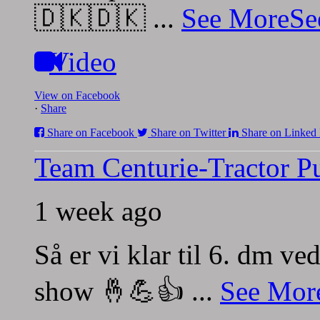
🇩🇰🇩🇰
...
See More
Se
Video
View on Facebook
·
Share
Share on Facebook
Share on Twitter
Share on Linked 
Team Centurie-Tractor Pu
1 week ago
Så er vi klar til 6. dm v
show 🤞💪👍
...
See Mor