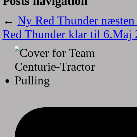
Posts navigation
←
Ny Red Thunder næsten 
Red Thunder klar til 6.Maj