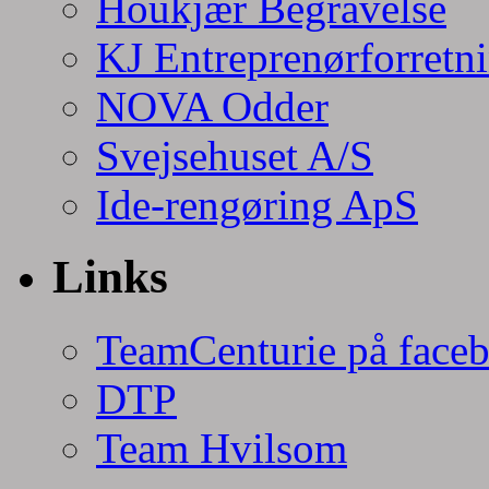
Houkjær Begravelse
KJ Entreprenørforretn
NOVA Odder
Svejsehuset A/S
Ide-rengøring ApS
Links
TeamCenturie på face
DTP
Team Hvilsom