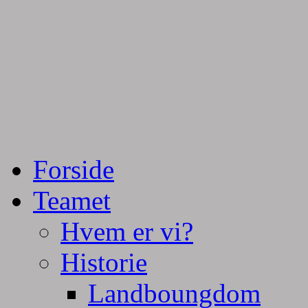
Tractorpulling, Tractortræk
Team Centurie
Forside
Teamet
Hvem er vi?
Historie
Landboungdom