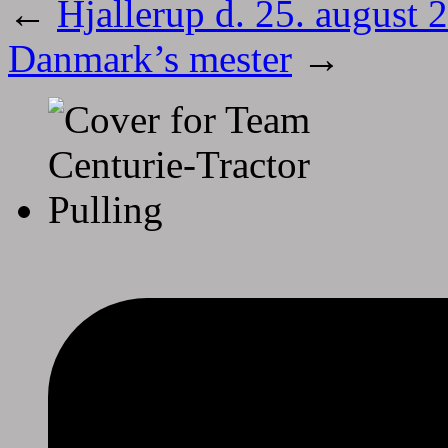
←
Hjallerup d. 25. august 
Danmark’s mester
→