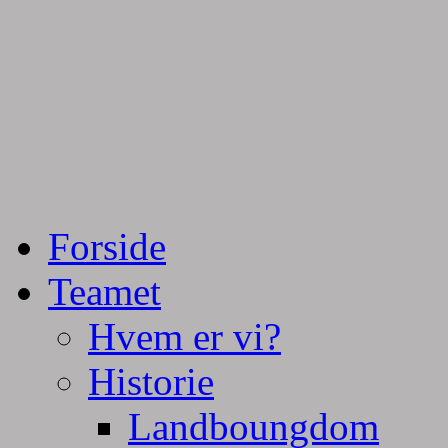
Tractorpulling, Tractortræk
Team Centurie
Forside
Teamet
Hvem er vi?
Historie
Landboungdom