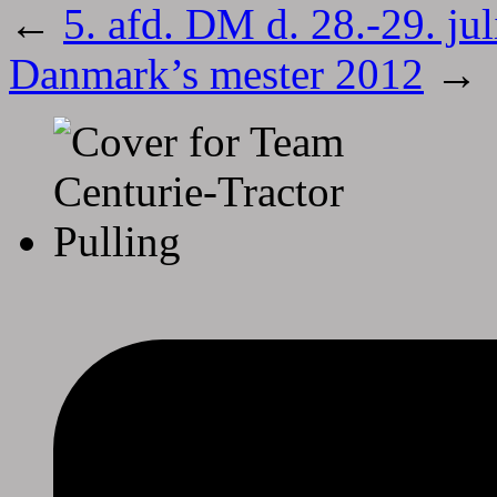
←
5. afd. DM d. 28.-29. ju
Danmark’s mester 2012
→