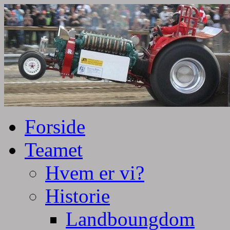
Tractorpulling, Tractortræk
Team Centurie
Forside
Teamet
Hvem er vi?
Historie
Landboungdom