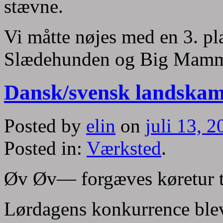
stævne.
Vi måtte nøjes med en 3. p
Slædehunden og Big Mam
Dansk/svensk landskamp
Posted by
elin
on
juli 13, 
Posted in:
Værksted
.
Øv Øv— forgæves køretur ti
Lørdagens konkurrence blev a