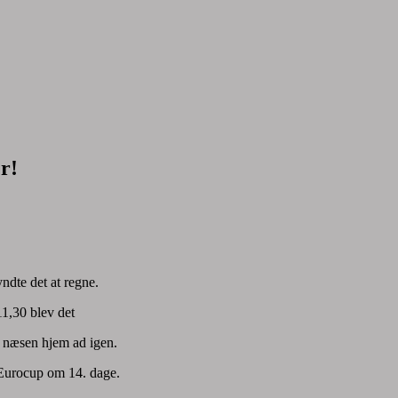
r!
ndte det at regne.
1,30 blev det
e næsen hjem ad igen.
 Eurocup om 14. dage.