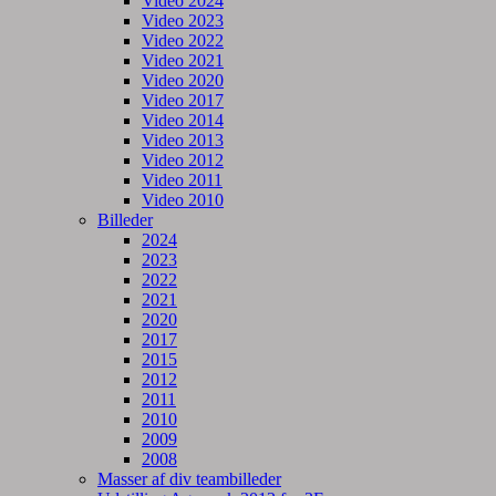
Video 2024
Video 2023
Video 2022
Video 2021
Video 2020
Video 2017
Video 2014
Video 2013
Video 2012
Video 2011
Video 2010
Billeder
2024
2023
2022
2021
2020
2017
2015
2012
2011
2010
2009
2008
Masser af div teambilleder