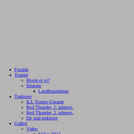
Tractorpulling, Tractortræk
Team Centurie
Forside
Teamet
Hvem er vi?
Historie
Landboungdom
Traktorer
ILL Tempo Gigante
Red Thunder, 1. udgave.
Red Thunder, 2. udgave.
De små traktorer
Galleri
Video