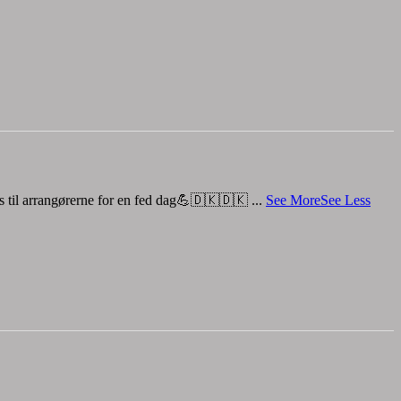
os til arrangørerne for en fed dag💪🇩🇰🇩🇰
...
See More
See Less