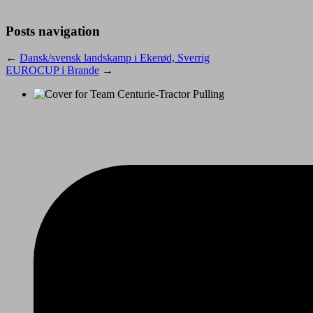
Posts navigation
←
Dansk/svensk landskamp i Ekerød, Sverrig
EUROCUP i Brande
→