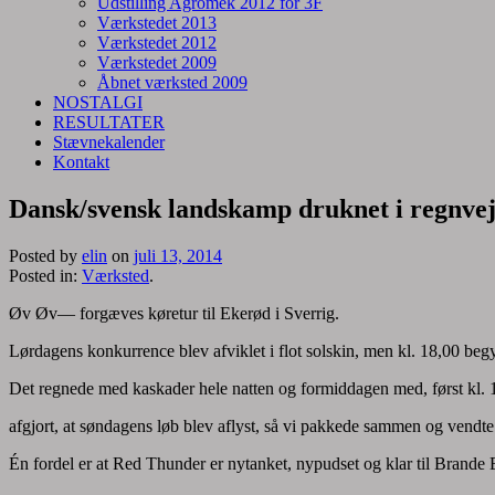
Udstilling Agromek 2012 for 3F
Værkstedet 2013
Værkstedet 2012
Værkstedet 2009
Åbnet værksted 2009
NOSTALGI
RESULTATER
Stævnekalender
Kontakt
Dansk/svensk landskamp druknet i regnvej
Posted by
elin
on
juli 13, 2014
Posted in:
Værksted
.
Øv Øv— forgæves køretur til Ekerød i Sverrig.
Lørdagens konkurrence blev afviklet i flot solskin, men kl. 18,00 begy
Det regnede med kaskader hele natten og formiddagen med, først kl. 1
afgjort, at søndagens løb blev aflyst, så vi pakkede sammen og vendt
Én fordel er at Red Thunder er nytanket, nypudset og klar til Brande