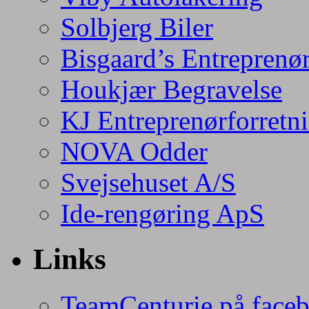
Solbjerg Biler
Bisgaard’s Entreprenø
Houkjær Begravelse
KJ Entreprenørforretn
NOVA Odder
Svejsehuset A/S
Ide-rengøring ApS
Links
TeamCenturie på face