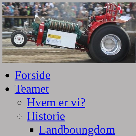
Tractorpulling, Tractortræk
Team Centurie
Forside
Teamet
Hvem er vi?
Historie
Landboungdom