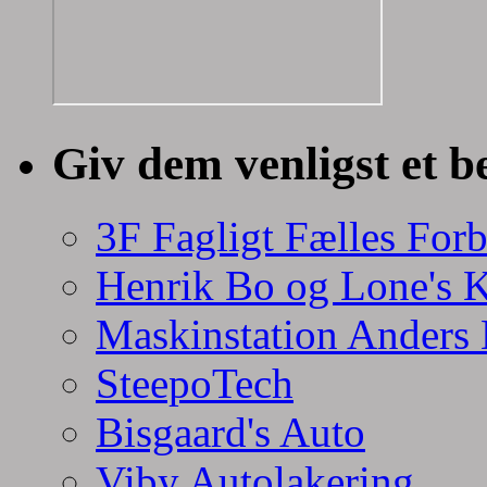
Giv dem venligst et b
3F Fagligt Fælles For
Henrik Bo og Lone's 
Maskinstation Anders
SteepoTech
Bisgaard's Auto
Viby Autolakering