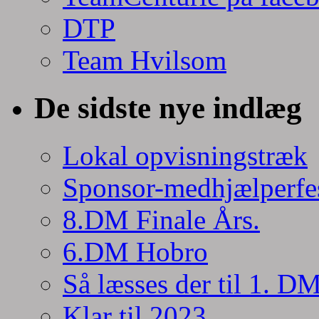
DTP
Team Hvilsom
De sidste nye indlæg
Lokal opvisningstræk
Sponsor-medhjælperfe
8.DM Finale Års.
6.DM Hobro
Så læsses der til 1. D
Klar til 2023