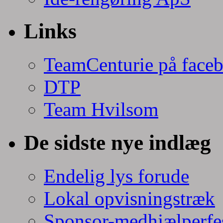
Links
TeamCenturie på face
DTP
Team Hvilsom
De sidste nye indlæg
Endelig lys forude
Lokal opvisningstræk
Sponsor-medhjælperfe