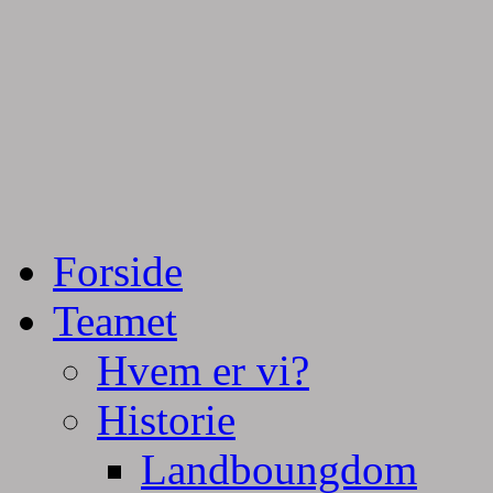
Tractorpulling, Tractortræk
Team Centurie
Forside
Teamet
Hvem er vi?
Historie
Landboungdom