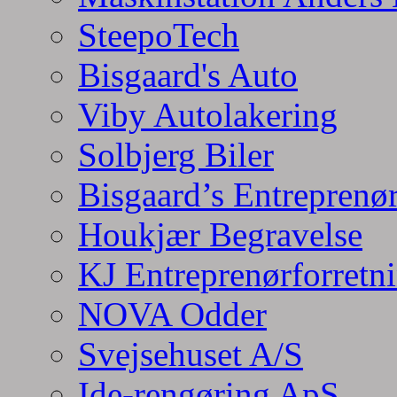
SteepoTech
Bisgaard's Auto
Viby Autolakering
Solbjerg Biler
Bisgaard’s Entreprenø
Houkjær Begravelse
KJ Entreprenørforretn
NOVA Odder
Svejsehuset A/S
Ide-rengøring ApS