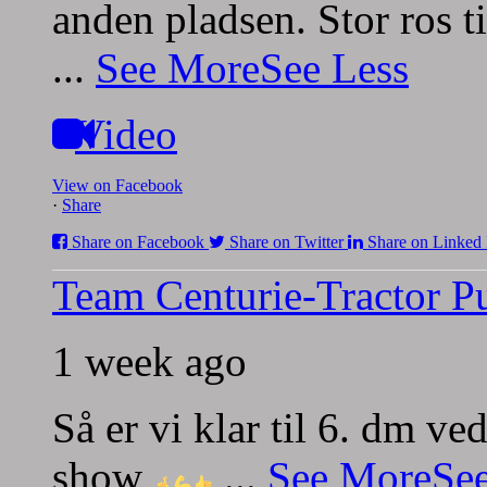
anden pladsen.
Stor ros t
...
See More
See Less
Video
View on Facebook
·
Share
Share on Facebook
Share on Twitter
Share on Linked 
Team Centurie-Tractor Pu
1 week ago
Så er vi klar til 6. dm v
show
...
See More
Se