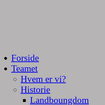
Tractorpulling, Tractortræk
Team Centurie
Forside
Teamet
Hvem er vi?
Historie
Landboungdom