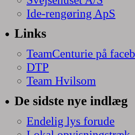
Ide-rengøring ApS
Links
TeamCenturie på face
DTP
Team Hvilsom
De sidste nye indlæg
Endelig lys forude
Lokal opvisningstræk