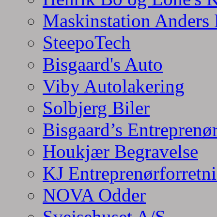
Maskinstation Anders
SteepoTech
Bisgaard's Auto
Viby Autolakering
Solbjerg Biler
Bisgaard’s Entreprenø
Houkjær Begravelse
KJ Entreprenørforretn
NOVA Odder
Svejsehuset A/S